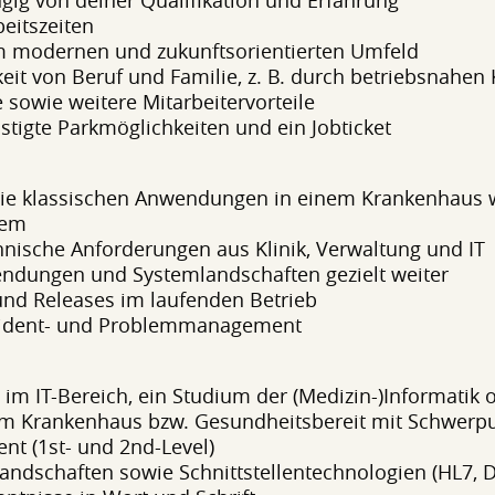
ngig von deiner Qualifikation und Erfahrung
eitszeiten
nem modernen und zukunftsorientierten Umfeld
eit von Beruf und Familie, z. B. durch betriebsnahen
sowie weitere Mitarbeitervorteile
tigte Parkmöglichkeiten und ein Jobticket
 die klassischen Anwendungen in einem Krankenhaus 
tem
hnische Anforderungen aus Klinik, Verwaltung und IT
ndungen und Systemlandschaften gezielt weiter
und Releases im laufenden Betrieb
ncident- und Problemmanagement
m IT-Bereich, ein Studium der (Medizin-)Informatik o
m Krankenhaus bzw. Gesundheitsbereit mit Schwerpu
t (1st- und 2nd-Level)
landschaften sowie Schnittstellentechnologien (HL7, 