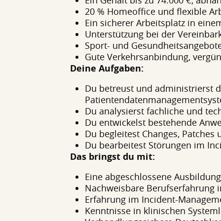
Ein Gehalt bis zu 74.000 €, abhä
20 % Homeoffice und flexible Arb
Ein sicherer Arbeitsplatz in ei
Unterstützung bei der Vereinbark
Sport- und Gesundheitsangebote 
Gute Verkehrsanbindung, vergüns
Deine Aufgaben:
Du betreust und administrierst
Patientendatenmanagementsys
Du analysierst fachliche und tec
Du entwickelst bestehende Anwe
Du begleitest Changes, Patches 
Du bearbeitest Störungen im I
Das bringst du mit:
Eine abgeschlossene Ausbildung i
Nachweisbare Berufserfahrung i
Erfahrung im Incident-Managemen
Kenntnisse in klinischen System