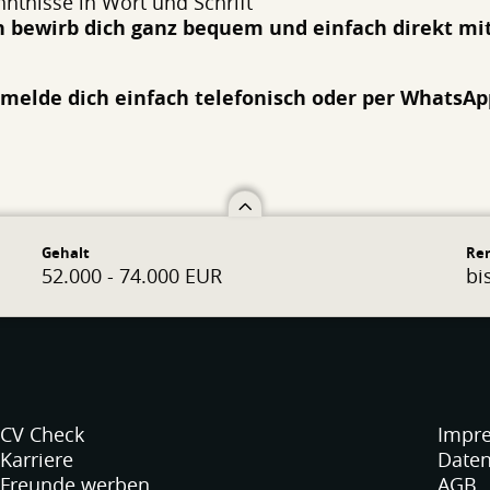
tnisse in Wort und Schrift
 bewirb dich ganz bequem und einfach direkt mi
 melde dich einfach telefonisch oder per WhatsApp
Gehalt
Re
52.000 - 74.000 EUR
bi
CV Check
Impr
Karriere
Daten
Freunde werben
AGB