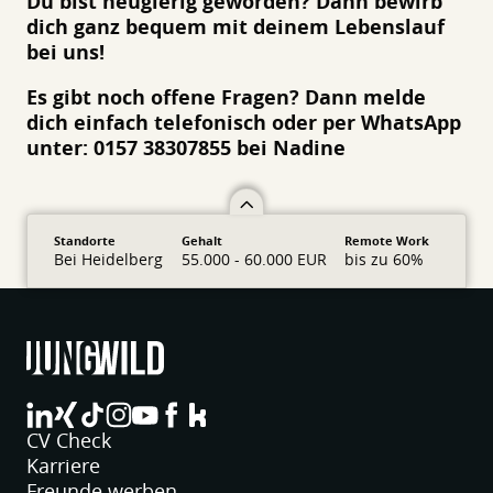
Du bist neugierig geworden? Dann bewirb
dich ganz bequem mit deinem Lebenslauf
bei uns!
Es gibt noch offene Fragen? Dann melde
dich einfach telefonisch oder per WhatsApp
unter: 0157 38307855 bei Nadine
Standorte
Gehalt
Remote Work
Bei Heidelberg
55.000 - 60.000 EUR
bis zu 60%
jungwild bei LinkedIn
jungwild bei XING
jungwild bei TikTok
jungwild bei Instagram
jungwild bei YouTube
jungwild bei Facebook
jungwild bei Facebook
CV Check
Karriere
Freunde werben