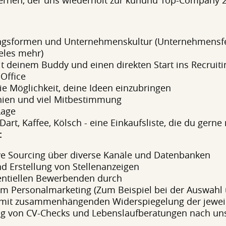
ternen, der uns wiederholt zur kununu Top-Company 
gsformen und Unternehmenskultur (Unternehmensfeie
eles mehr)
it deinem Buddy und einen direkten Start ins Recruiti
Office
ie Möglichkeit, deine Ideen einzubringen
chien und viel Mitbestimmung
Lage
Dart, Kaffee, Kölsch - eine Einkaufsliste, die du gerne
:
ive Sourcing über diverse Kanäle und Datenbanken
 Erstellung von Stellenanzeigen
tentiellen Bewerbenden durch
 zum Personalmarketing (Zum Beispiel bei der Auswa
it zusammenhängenden Widerspiegelung der jeweil
 von CV-Checks und Lebenslaufberatungen nach uns