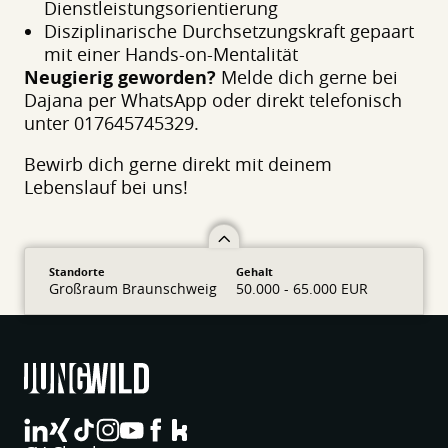
Dienstleistungsorientierung
Disziplinarische Durchsetzungskraft gepaart
mit einer Hands-on-Mentalität
Neugierig geworden?
Melde dich gerne bei
Dajana per WhatsApp oder direkt telefonisch
unter 017645745329.
Bewirb dich gerne direkt mit deinem
Lebenslauf bei uns!
Standorte
Gehalt
Großraum Braunschweig
50.000 - 65.000 EUR
jungwild bei LinkedIn
jungwild bei XING
jungwild bei TikTok
jungwild bei Instagram
jungwild bei YouTube
jungwild bei Facebook
jungwild bei Facebook