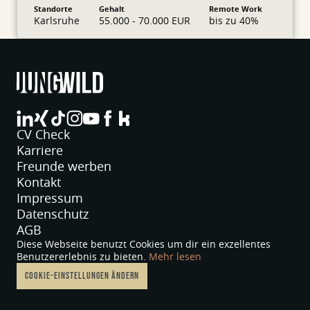
Standorte
Gehalt
Remote Work
Karlsruhe
55.000 - 70.000 EUR
bis zu 40%
jungwild bei LinkedIn
jungwild bei XING
jungwild bei TikTok
jungwild bei Instagram
jungwild bei YouTube
jungwild bei Facebook
jungwild bei Facebook
CV Check
Karriere
Freunde werben
Kontakt
Impressum
Datenschutz
AGB
Diese Webseite benutzt Cookies um dir ein exzellentes
Benutzererlebnis zu bieten.
Mehr lesen
COOKIE-EINSTELLUNGEN ÄNDERN