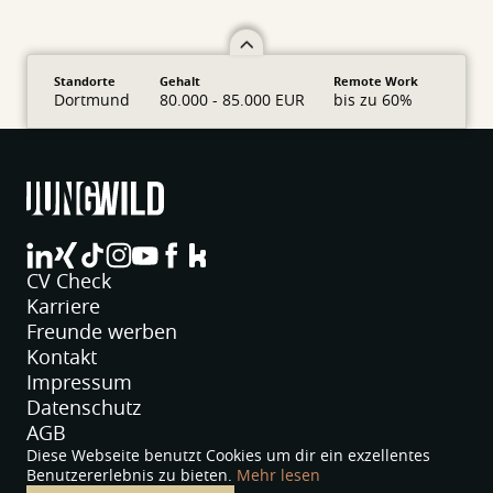
Standorte
Gehalt
Remote Work
Dortmund
80.000 - 85.000 EUR
bis zu 60%
jungwild bei LinkedIn
jungwild bei XING
jungwild bei TikTok
jungwild bei Instagram
jungwild bei YouTube
jungwild bei Facebook
jungwild bei Facebook
CV Check
Karriere
Freunde werben
Kontakt
Impressum
Datenschutz
AGB
Diese Webseite benutzt Cookies um dir ein exzellentes
Benutzererlebnis zu bieten.
Mehr lesen