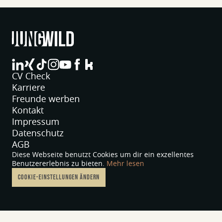
jungwild bei LinkedIn
jungwild bei XING
jungwild bei TikTok
jungwild bei Instagram
jungwild bei YouTube
jungwild bei Facebook
jungwild bei Facebook
CV Check
Karriere
Freunde werben
Kontakt
Impressum
Datenschutz
AGB
Diese Webseite benutzt Cookies um dir ein exzellentes
Benutzererlebnis zu bieten.
Mehr lesen
COOKIE-EINSTELLUNGEN ÄNDERN