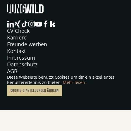
jungwild bei LinkedIn
jungwild bei XING
jungwild bei TikTok
jungwild bei Instagram
jungwild bei YouTube
jungwild bei Facebook
jungwild bei Facebook
CV Check
Karriere
Freunde werben
Kontakt
Impressum
Datenschutz
AGB
Diese Webseite benutzt Cookies um dir ein exzellentes
Benutzererlebnis zu bieten.
Mehr lesen
COOKIE-EINSTELLUNGEN ÄNDERN