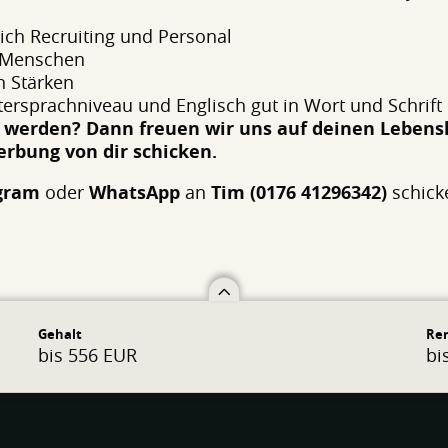
eich Recruiting und Personal
 Menschen
n Stärken
ersprachniveau und Englisch gut in Wort und Schrift
ry werden? Dann freuen wir uns auf deinen Lebens
rbung von dir schicken.
gram
oder
WhatsApp
an
Tim (0176 41296342)
schick
Gehalt
Re
bis 556 EUR
bi