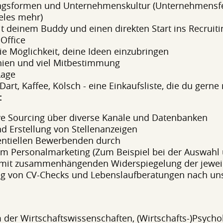
gsformen und Unternehmenskultur (Unternehmensfeie
eles mehr)
it deinem Buddy und einen direkten Start ins Recruiti
Office
ie Möglichkeit, deine Ideen einzubringen
chien und viel Mitbestimmung
Lage
Dart, Kaffee, Kölsch - eine Einkaufsliste, die du gerne
:
ive Sourcing über diverse Kanäle und Datenbanken
 Erstellung von Stellenanzeigen
tentiellen Bewerbenden durch
 zum Personalmarketing (Zum Beispiel bei der Auswa
it zusammenhängenden Widerspiegelung der jeweil
 von CV-Checks und Lebenslaufberatungen nach uns
m der Wirtschaftswissenschaften, (Wirtschafts-)Psycho