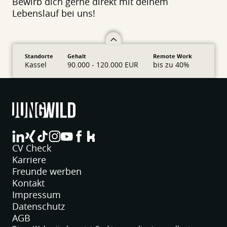
Bewirb dich gerne direkt mit deinem
Lebenslauf bei uns!
Standorte
Gehalt
Remote Work
Kassel
90.000 - 120.000 EUR
bis zu 40%
jungwild bei LinkedIn
jungwild bei XING
jungwild bei TikTok
jungwild bei Instagram
jungwild bei YouTube
jungwild bei Facebook
jungwild bei Facebook
CV Check
Karriere
Freunde werben
Kontakt
Impressum
Datenschutz
AGB