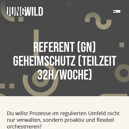
REFERENT (GN)
GEHEIMSCHUTZ (TEILZEIT
32H/WOCHE)
Du willst Prozesse im regulierten Umfeld nicht
nur verwalten, sondern proaktiv und flexibel
orchestrieren?