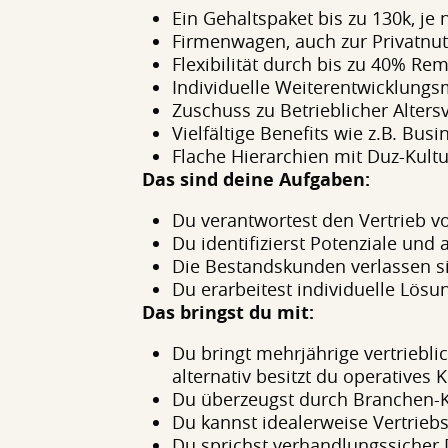
Ein Gehaltspaket bis zu 130k, je
Firmenwagen, auch zur Privatnu
Flexibilität durch bis zu 40% Re
Individuelle Weiterentwicklungs
Zuschuss zu Betrieblicher Alte
Vielfältige Benefits wie z.B. B
Flache Hierarchien mit Duz-Kultu
Das sind deine Aufgaben:
Du verantwortest den Vertrieb 
Du identifizierst Potenziale un
Die Bestandskunden verlassen s
Du erarbeitest individuelle Lösu
Das bringst du mit:
Du bringt mehrjährige vertriebli
alternativ besitzt du operatives 
Du überzeugst durch Branchen-K
Du kannst idealerweise Vertrieb
Du sprichst verhandlungssicher 