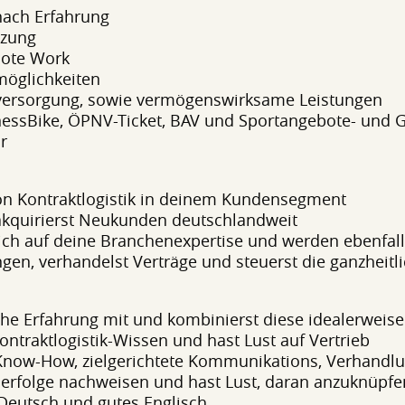
 nach Erfahrung
tzung
mote Work
möglichkeiten
rsversorgung, sowie vermögenswirksame Leistungen
usinessBike, ÖPNV-Ticket, BAV und Sportangebote- und
r
von Kontraktlogistik in deinem Kundensegment
d akquirierst Neukunden deutschlandweit
ich auf deine Branchenexpertise und werden ebenfal
ngen, verhandelst Verträge und steuerst die ganzheit
che Erfahrung mit und kombinierst diese idealerweise 
Kontraktlogistik-Wissen und hast Lust auf Vertrieb
now-How, zielgerichtete Kommunikations, Verhandl
serfolge nachweisen und hast Lust, daran anzuknüpfen
Deutsch und gutes Englisch