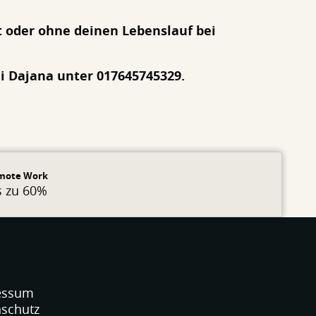
t oder ohne deinen Lebenslauf bei
 Dajana unter 017645745329.
mote Work
s zu 60%
essum
schutz