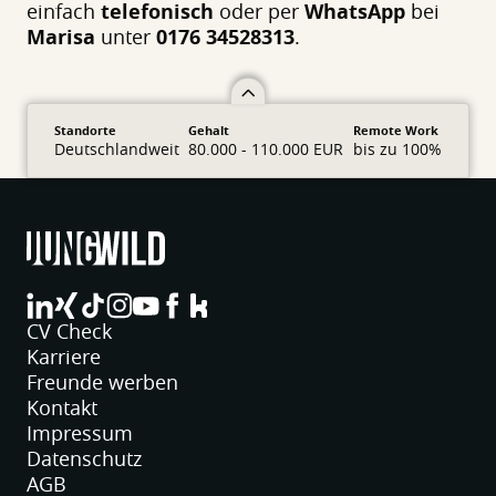
einfach
telefonisch
oder per
WhatsApp
bei
Marisa
unter
0176 34528313
.
Standorte
Gehalt
Remote Work
Deutschlandweit
80.000 - 110.000 EUR
bis zu 100%
jungwild bei LinkedIn
jungwild bei XING
jungwild bei TikTok
jungwild bei Instagram
jungwild bei YouTube
jungwild bei Facebook
jungwild bei Facebook
CV Check
Karriere
Freunde werben
Kontakt
Impressum
Datenschutz
AGB