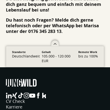
dich ganz bequem und einfach mit deinem
Lebenslauf bei uns!
Du hast noch Fragen? Melde dich gerne
telefonisch oder per WhatsApp bei Marisa
unter der 0176 345 283 13.
Standorte
Gehalt
Remote Work
Deutschlandweit
105.000 - 120.000
bis zu 100%
EUR
jungwild bei LinkedIn
jungwild bei XING
jungwild bei TikTok
jungwild bei Instagram
jungwild bei YouTube
jungwild bei Facebook
jungwild bei Facebook
CV Check
Karriere