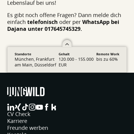
Lebenslauf bei uns!
Es gibt noch offene Fragen? Dann melde dich
einfach
telefonisch
oder per
WhatsApp bei
Dajana unter 017645745329.
Standorte
Gehalt
Remote Work
München, Frankfurt
120.000 - 155.000
bis zu 60%
am Main, Düsseldorf
EUR
jungwild bei LinkedIn
jungwild bei XING
jungwild bei TikTok
jungwild bei Instagram
jungwild bei YouTube
jungwild bei Facebook
jungwild bei Facebook
CV Check
Karriere
Freunde werben