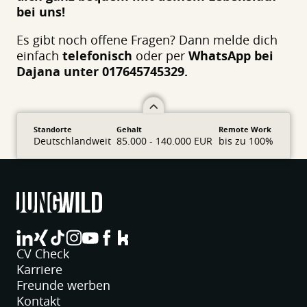
bei uns!
Es gibt noch offene Fragen? Dann melde dich
einfach
telefonisch
oder per
WhatsApp bei
Dajana unter 017645745329.
Standorte
Gehalt
Remote Work
Deutschlandweit
85.000 - 140.000 EUR
bis zu 100%
jungwild bei LinkedIn
jungwild bei XING
jungwild bei TikTok
jungwild bei Instagram
jungwild bei YouTube
jungwild bei Facebook
jungwild bei Facebook
CV Check
Karriere
Freunde werben
Kontakt