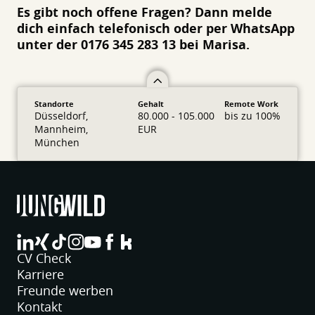
Es gibt noch offene Fragen? Dann melde
dich einfach telefonisch oder per WhatsApp
unter der 0176 345 283 13 bei Marisa.
Standorte
Gehalt
Remote Work
Düsseldorf,
80.000 - 105.000
bis zu 100%
Mannheim,
EUR
München
jungwild bei LinkedIn
jungwild bei XING
jungwild bei TikTok
jungwild bei Instagram
jungwild bei YouTube
jungwild bei Facebook
jungwild bei Facebook
CV Check
Karriere
Freunde werben
Kontakt