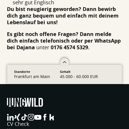
sehr gut Englisch
Du bist neugierig geworden? Dann bewirb
dich ganz bequem und einfach mit deinem
Lebenslauf bei uns!
Es gibt noch offene Fragen? Dann melde
dich einfach telefonisch oder per WhatsApp
bei Dajana
unter
0176 4574 5329.
Standorte
Gehalt
Frankfurt am Main
45.000 - 60.000 EUR
jungwild bei LinkedIn
jungwild bei XING
jungwild bei TikTok
jungwild bei Instagram
jungwild bei YouTube
jungwild bei Facebook
jungwild bei Facebook
CV Check