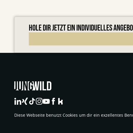
HOLE DIR JETZT EIN INDIVIDUELLES ANGEB
jungwild bei LinkedIn
jungwild bei XING
jungwild bei TikTok
jungwild bei Instagram
jungwild bei YouTube
jungwild bei Facebook
jungwild bei Facebook
Diese Webseite benutzt Cookies um dir ein exzellentes Ben